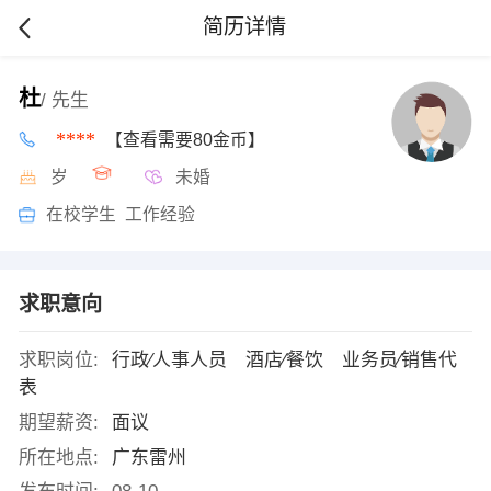
简历详情
杜
/ 先生
****
【查看需要80金币】
岁
未婚
在校学生 工作经验
求职意向
求职岗位:
行政∕人事人员 酒店∕餐饮 业务员∕销售代
表
期望薪资:
面议
所在地点:
广东雷州