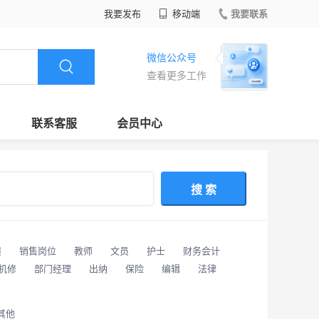
我要发布
移动端
我要联系
微信公众号
查看更多工作
联系客服
会员中心
搜 索
潢
销售岗位
教师
文员
护士
财务会计
/机修
部门经理
出纳
保险
编辑
法律
其他