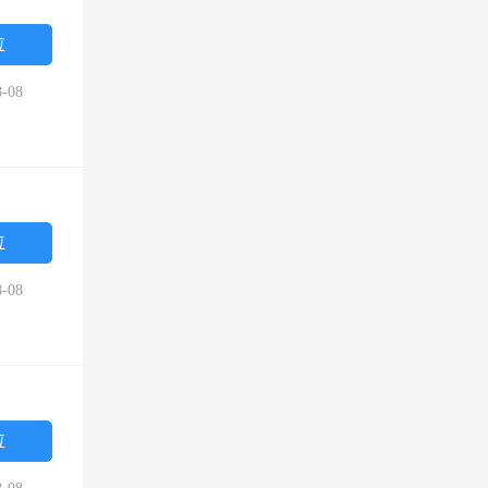
位
-08
位
-08
位