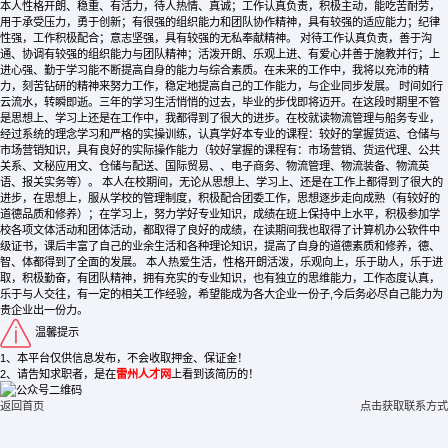
本人性格开朗、稳重、有活力，待人热情、真诚；工作认真负责，积极主动，能吃苦耐劳，
用于承受压力，勇于创新；有很强的组织能力和团队协作精神，具有较强的适应能力；纪律
性强，工作积极配合；意志坚强，具有较强的无私奉献精神。 对待工作认真负责，善于沟
通、协调有较强的组织能力与团队精神；活泼开朗、乐观上进、有爱心并善于施教并行；上
进心强、勤于学习能不断提高自身的能力与综合素质。在未来的工作中，我将以充沛的精
力，刻苦钻研的精神来努力工作，稳定地提高自己的工作能力，与企业同步发展。 时间如行
云流水，转瞬即逝。三年的学习生活悄悄的过去，毕业的步伐即将迈开。在这段时期里不管
是思想上、学习上还是在工作中，我都得到了很大的进步。在校就读物流管理与船务专业，
经过系统的理念学习和严格的实操训练，认真学好本专业的课程：较好的掌握货运、仓储与
市场营销知识，具有良好的实际操作能力（较好掌握的课程有：市场营销、货运代理、公共
关系、文秘应用文、仓储与配送、国际贸易、、电子商务、物流管理、物流装备、物流英
语、报关实务等）。 本人在校期间，无论从思想上、学习上、还是在工作上都得到了很大的
进步，在思想上，服从学校的管理制度，积极配合团委工作，思想逐步走向成熟（有较好的
道德品质和修养）；在学习上，努力学好专业知识，成绩在班上保持中上水平，积极参加学
校各项文体活动和团体活动，都取得了良好的成绩，在读期间我也取得了计算机办公软件中
级证书，课后丰富了自己的业余生活和各种理论知识，提高了自身的道德素质和修养，德、
智、体都得到了全面的发展。 本人热爱生活，性格开朗活泼，乐观向上，乐于助人，乐于进
取，积极勤奋，有团队精神，拥有充实的专业知识，也有独立的思维能力，工作态度认真，
乐于与人交往，有一定的相关工作经验，希望能成为各大企业一份子,今后务必尽自己能力为
贵企业出一份力。
温馨提示
1、本平台仅供信息发布，不会收取押金、保证金！
2、请告知求职者，是在
雷州人才网
上看到该简历的！
返回首页
点击获取联系方式